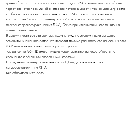
времени), вместо того, чтобы распылять струю ЛКМ на мелкие частички (сопло
теряет свойства правильной дисперсии потока жидкости, так как диаметр сопла
подбирается в соответствии с вязкостью ЛКМ и только при правильном
соответствии "вязкость - диаметр сопла" можно добиться качественного
мелкодисперсного распыления ЛКМ). Также при изнашивании сопла ширина
факела уменьшается.
В совокупности все эти факторы ведут к тому, что экономически выгоднее
заменить изношенное сопло, что позволит помимо равномерного нанесения слоя
ЛКМ еще и значительно снизить расход краски.
Так вот сопла AvS-HD имеют лучшие характеристики износостойкости по
сравнению с обычными окрасочными соплами.
Посадочный диаметр основания сопла 11,1 мм, устанавливаются в
соплодержатели типа XHD.
Вид оборудования: Сопло