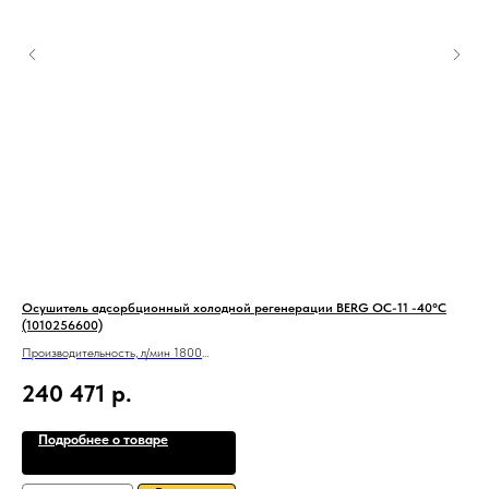
Осушитель адсорбционный холодной регенерации BERG ОС-11 -40°С
Вин
(1010256600)
10
Производительность, л/мин 1800
CA
Вход/выход G G 1?
240 471
р.
6
Подробнее о товаре