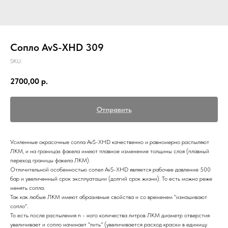
Сопло AvS-XHD 309
SKU:
2700,00
р.
Отправить
Усиленные окрасочные сопла AvS-XHD качественно и равномерно распыляют
ЛКМ, и на границах факела имеют плавное изменение толщины слоя (плавный
переход границы факела ЛКМ).
Отличительной особенностью сопел AvS-XHD является рабочее давление 500
бар и увеличенный срок эксплуатации (долгий срок жизни). То есть можно реже
менять сопла.
Так как любые ЛКМ имеют абразивные свойства и со временем "изнашивают
сопло".
То есть после распыления n - ного количества литров ЛКМ диаметр отверстия
увеличивает и сопло начинает "лить" (увеличивается расход краски в единицу