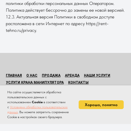
политики обработки персональных данных Оператором.
Политика действует бессрочно до замены ее новой версией.
12.3. Актуальная версия Политики в свободном доступе
расположена в сети Интернет по адресу https://rent-
tehno.ru/privacy.
ГЛАВНАЯ
О НАС
ПРОДАЖА
АРЕНДА
НАШИ УСЛУГИ
УСЛУГИ КРАНА МАНИПУЛЯТОРА
КОНТАКТЫ
© Все права защищены.
На сайте осуществляется обработка
Копирование материалов данного сайта без разрешения
пользовательских данных с
правообладателя запрещено.
использованием
Cookie
в соответствии
Хорошо, понятно
с
Условиями обработки пользовательских
Политика обработки персональных данных на сайте
данных
. Вы можете запретить сохранение
Cookie в настройках своего браузера.