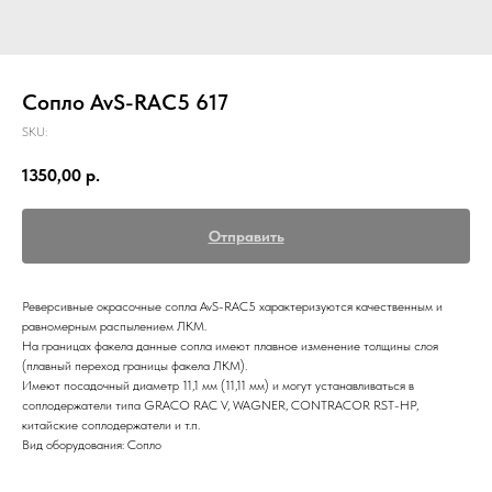
Сопло AvS-RAC5 617
SKU:
1350,00
р.
Отправить
Реверсивные окрасочные сопла AvS-RAC5 характеризуются качественным и
равномерным распылением ЛКМ.
На границах факела данные сопла имеют плавное изменение толщины слоя
(плавный переход границы факела ЛКМ).
Имеют посадочный диаметр 11,1 мм (11,11 мм) и могут устанавливаться в
соплодержатели типа GRACO RAC V, WAGNER, CONTRACOR RST-HP,
китайские соплодержатели и т.п.
Вид оборудования: Сопло