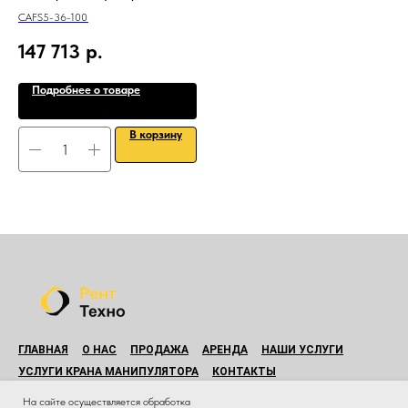
CAFS5-36-100
Про
Дав
147 713
р.
8
Дви
Мощ
Подробнее о товаре
В корзину
ГЛАВНАЯ
О НАС
ПРОДАЖА
АРЕНДА
НАШИ УСЛУГИ
УСЛУГИ КРАНА МАНИПУЛЯТОРА
КОНТАКТЫ
© Все права защищены.
На сайте осуществляется обработка