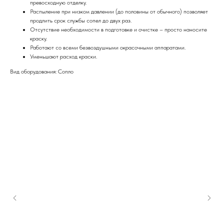
превосходную отделку.
Распыление при низком давлении (до половины от обычного) позволяет
продлить срок службы сопел до двух раз.
Отсутствие необходимости в подготовке и очистке – просто наносите
краску.
Работают со всеми безвоздушными окрасочными аппаратами.
Уменьшают расход краски.
Вид оборудования: Сопло