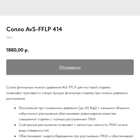
Сопло AvS-FFLP 414
SKU:
1880,00
р.
Отправить
Сопла финишные низкого давления AvS-FFLP для чистовой отделки
позволяют произвести самую лучшую финишную отделку при низком давлении
распыления.
Распыление при сниженном давлении (до 60 бар) с меньшим объемом
избыточного распыления обеспечивает равномерное качество
смешанной отделки с полным распылением ЛКМ.
Смягченное распыление позволяет с легкостью наносить ЛКМ на все
виды поверхностей.
Обеспечивают энергосбережение при распылении ЛКМ и обеспечивают