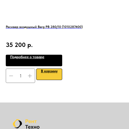
Ресивер воздушный Berg РВ 280/10 (1010287400)
Вин
EN-
35 200
р.
7
Подробнее о товаре
В корзину