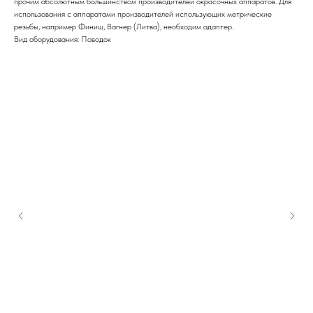
прочим абсолютным большинством производителей окрасочных аппаратов. Для
использования с аппаратами производителей использующих метрические
резьбы, например Финиш, Вагнер (Литва), необходим адаптер.
Вид оборудования: Поводок