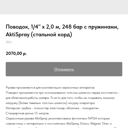
Поводок, 1/4" х 2,0 м, 248 бар с пружинами,
AktiSpray (стальной корд)
SKU:
2070,00
р.
Отправить
Рукава применяются для комплектации окрасочных аппаратов.
Поводки применяются при использовании толстых шлангом перед пистолетом -
для облегчения работы маляра. То есть для того, чтобы не создавать лишнюю
нагрузку (более тяжелым толстым шлангом) на руку оператора.
Материал: трубка - полиэстер эластомер, оболочка - полиуретан.
Стандартная длина 15 метров.
Окрасочные рукава AktiSpray укомплектованы фитингами NPSM которые
совместимы с аппаратами и пистолетами AktiSpray, Graco, Wagner, Titan, и