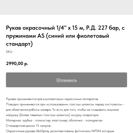
Рукав окрасочный 1/4" х 15 м, Р.Д. 227 бар, с
пружинами AS (синий или фиолетовый
стандарт)
SKU:
2990,00
р.
Отправить
Рукава применяются для комплектации окрасочных аппаратов.
Поводки применяются при использовании толстых шлангом перед пистолетом -
для облегчения работы маляра. То есть для того, чтобы не создавать лишнюю
нагрузку (более тяжелым толстым шлангом) на руку оператора.
Материал: трубка - полиэстер эластомер, оболочка - полиуретан.
Стандартная длина 15 метров.
Окрасочные рукава AktiSpray укомплектованы фитингами NPSM которые