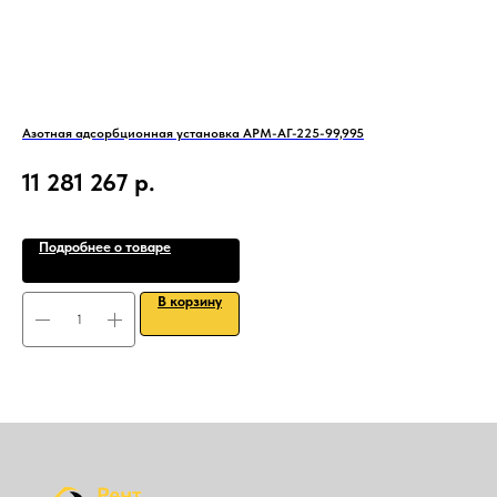
Азотная адсорбционная установка АРМ-АГ-225-99,995
Ман
шту
11 281 267
р.
3
Подробнее о товаре
В корзину