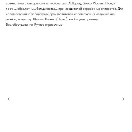
совместимы с аппаратами и пистолетами AktiSpray, Graco, Wagner, Titan, и
прочим абсолютным большинством производителей окрасочных аппаратов. Для
использования с аппаратами производителей использующих метрические
резьбы, например Финиш, Вагнер (Литва), необходим адаптер.
Вид оборудования: Рукава окрасочные