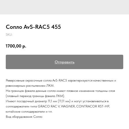
Сопло AvS-RAC5 455
SKU:
1700,00
р.
Отправить
Реверсивные окрасочные сопла AvS-RAC5 характеризуются качественным и
равномерным распылением ЛКМ.
На границах факела данные сопла имеют плавное изменение толщины слоя
(плавный переход границы факела ЛКМ).
Имеют посадочный диаметр 11,1 мм (11,11 мм) и могут устанавливаться в
соплодержатели типа GRACO RAC V, WAGNER, CONTRACOR RST-HP,
китайские соплодержатели и т.п.
Вид оборудования: Сопло