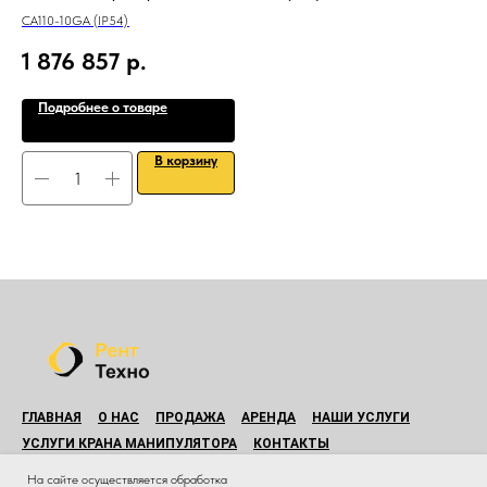
CA110-10GA (IP54)
1 876 857
р.
Подробнее о товаре
В корзину
ГЛАВНАЯ
О НАС
ПРОДАЖА
АРЕНДА
НАШИ УСЛУГИ
УСЛУГИ КРАНА МАНИПУЛЯТОРА
КОНТАКТЫ
© Все права защищены.
На сайте осуществляется обработка