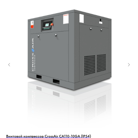
Винтовой компрессор CrossAir CA110-10GA (IP54)
Gra