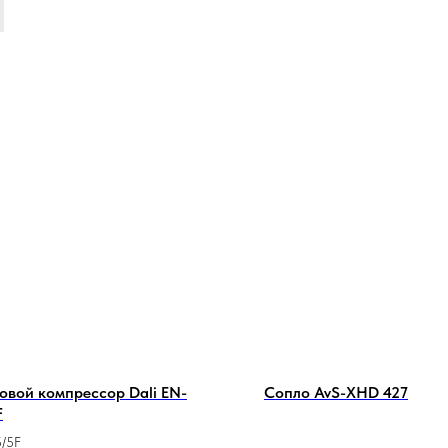
овой компрессор Dali EN-
Сопло AvS-XHD 427
F
/5F