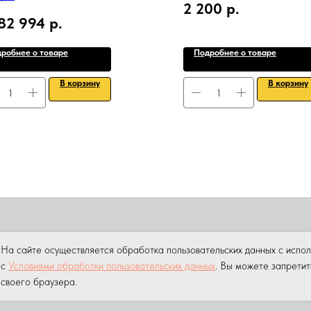
2 200
р.
82 994
р.
робнее о товаре
Подробнее о товаре
В корзину
В корзину
ПРОДАЖА
АРЕНДА
НАШИ УСЛУГИ
УСЛУГИ КРАНА МАНИПУ
На сайте осуществляется обработка пользовательских данных с испо
ны.
Копирование материалов данного сайта без разрешения пр
с
Условиями обработки пользовательских данных
. Вы можете запретит
своего браузера.
 персональных данных на сайте