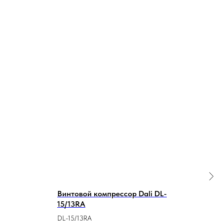
Винтовой компрессор Dali DL-
Соп
15/13RA
DL-15/13RA