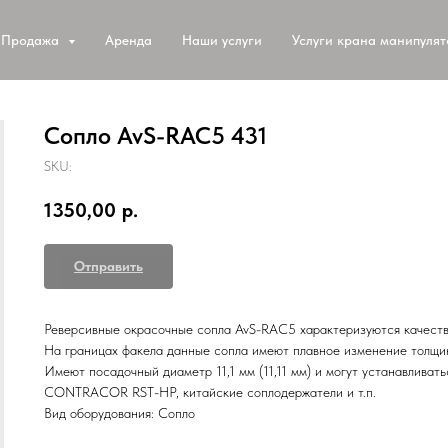
Продажа
Аренда
Наши услуги
Услуги крана манипуля
Сопло AvS-RAC5 431
SKU:
1350,00
р.
Отправить
Реверсивные окрасочные сопла AvS-RAC5 характеризуются качес
На границах факела данные сопла имеют плавное изменение толщи
Имеют посадочный диаметр 11,1 мм (11,11 мм) и могут устанавли
CONTRACOR RST-HP, китайские соплодержатели и т.п.
Вид оборудования: Сопло