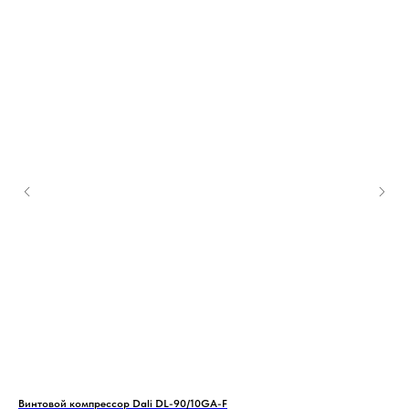
Винтовой компрессор Dali DL-90/10GA-F
Gra