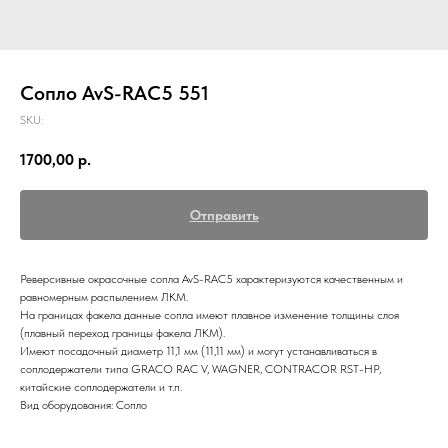
Сопло AvS-RAC5 551
SKU:
1700,00
р.
Отправить
Реверсивные окрасочные сопла AvS-RAC5 характеризуются качественным и
равномерным распылением ЛКМ.
На границах факела данные сопла имеют плавное изменение толщины слоя
(плавный переход границы факела ЛКМ).
Имеют посадочный диаметр 11,1 мм (11,11 мм) и могут устанавливаться в
соплодержатели типа GRACO RAC V, WAGNER, CONTRACOR RST-HP,
китайские соплодержатели и т.п.
Вид оборудования: Сопло