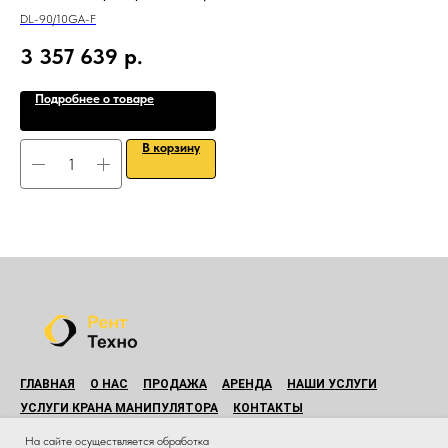
DL-90/10GA-F
3 357 639
р.
Подробнее о товаре
В корзину
ГЛАВНАЯ
О НАС
ПРОДАЖА
АРЕНДА
НАШИ УСЛУГИ
УСЛУГИ КРАНА МАНИПУЛЯТОРА
КОНТАКТЫ
© Все права защищены.
На сайте осуществляется обработка