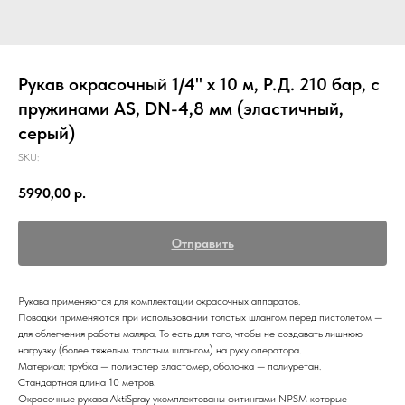
Рукав окрасочный 1/4" х 10 м, Р.Д. 210 бар, с
пружинами AS, DN-4,8 мм (эластичный,
серый)
SKU:
5990,00
р.
Отправить
Рукава применяются для комплектации окрасочных аппаратов.
Поводки применяются при использовании толстых шлангом перед пистолетом —
для облегчения работы маляра. То есть для того, чтобы не создавать лишнюю
нагрузку (более тяжелым толстым шлангом) на руку оператора.
Материал: трубка — полиэстер эластомер, оболочка — полиуретан.
Стандартная длина 10 метров.
Окрасочные рукава AktiSpray укомплектованы фитингами NPSM которые