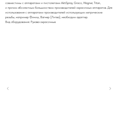
совместимы с аппаратами и пистолетами AktiSpray, Graco, Wagner, Titan,
и прочим абсолютным большинством производителей окрасочных аппаратов. Для
использования с аппаратами производителей использующих метрические
резьбы, например Финиш, Вагнер (Литва), необходим адаптер.
Вид оборудования: Рукава окрасочные