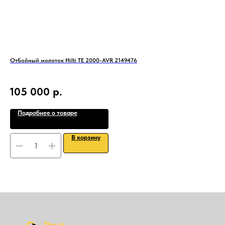
Отбойный молоток Hilti TE 2000-AVR 2149476
Диз
105 000
р.
3
Подробнее о товаре
В корзину