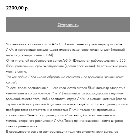
2200,00
р.
Отправить
Усиленные окрасочные сопла AvS-XHD качественно и равномерно распыляют
ЛКМ, и на границах факела имеют плавное изменение толщины слоя (плавный
переход границы факела ЛКМ).
Отличительной особенностью сопел AvS-XHD является рабочее давление 500
бар и увеличенный срок эксплуатации (долгий срок жизни). То есть можно реже
менять сопла.
Так как любые ЛКМ имеют абразивные свойства и со временем "изнашивают
сопло".
То есть после распыления n - ного количества литров ЛКМ диаметр отверстия
увеличивает и сопло начинает "лить" (увеличивается расход краски в единицу
времени), вместо того, чтобы распылять струю ЛКМ на мелкие частички (сопло
теряет свойства правильной дисперсии потока жидкости, так как диаметр сопла
подбирается в соответствии с вязкостью ЛКМ и только при правильном
соответствии "вязкость - диаметр сопла" можно добиться качественного
мелкодисперсного распыления ЛКМ). Также при изнашивании сопла ширина
факела уменьшается.
В совокупности все эти факторы ведут к тому, что экономически выгоднее