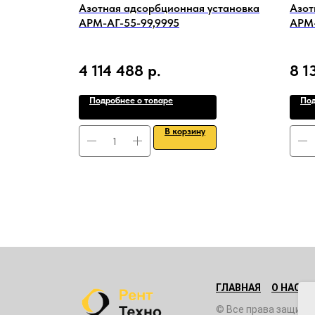
i EN-37/3
Азотная адсорбционная установка
Азот
АРМ-АГ-55-99,9995
АРМ-
4 114 488
р.
8 1
Подробнее о товаре
Под
В корзину
ГЛАВНАЯ
О НАС
© Все права защище