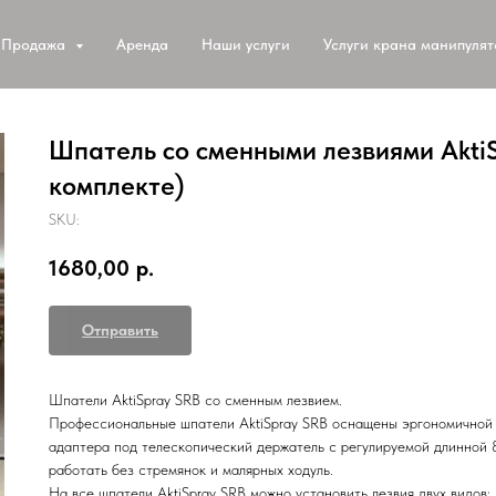
Продажа
Аренда
Наши услуги
Услуги крана манипуля
Шпатель со сменными лезвиями AktiS
комплекте)
SKU:
1680,00
р.
Отправить
Шпатели AktiSpray SRB со сменным лезвием.
Профессиональные шпатели AktiSpray SRB оснащены эргономичной 
адаптера под телескопический держатель с регулируемой длинной 
работать без стремянок и малярных ходуль.
На все шпатели AktiSpray SRB можно установить лезвия двух видов: