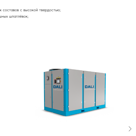
х составов с высокой твердостью;
шных шпатлёвок;