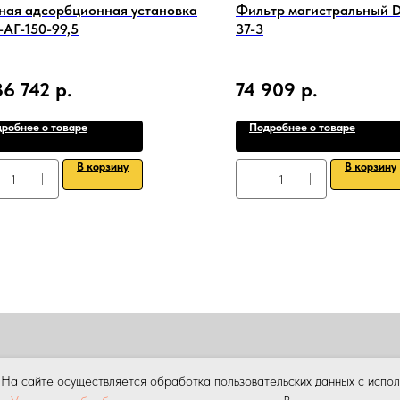
ная адсорбционная установка
Фильтр магистральный D
АГ-150-99,5
37-3
36 742
р.
74 909
р.
робнее о товаре
Подробнее о товаре
В корзину
В корзину
ПРОДАЖА
АРЕНДА
НАШИ УСЛУГИ
УСЛУГИ КРАНА МАНИПУ
На сайте осуществляется обработка пользовательских данных с испо
ны.
Копирование материалов данного сайта без разрешения пр