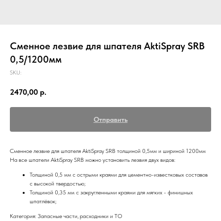
Сменное лезвие для шпателя AktiSpray SRB
0,5/1200мм
SKU:
2470,00
р.
Отправить
Сменное лезвие для шпателя AktiSpray SRB толщиной 0,5мм и шириной 1200мм
На все шпатели AktiSpray SRB можно установить лезвия двух видов:
Толщиной 0,5 мм с острыми краями для цементно-известковых составов
с высокой твердостью;
Толщиной 0,35 мм с закругленными краями для мягких - финишных
шпатлёвок;
Категория: Запасные части, расходники и ТО