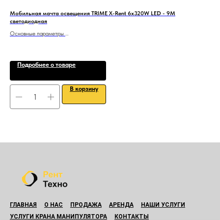
Мобильная мачта освещения TRIME X-Rent 6x320W LED - 9M
Азо
светодиодная
Основные параметры
3
Высота мачты - 8,5 м.
Светодиодные прожекторы - 6х320 Вт
Площадь освещения - 5400 м2
Подробнее о товаре
Двигатель - дизельный Kubota D1105
Страна изготовления - Италия
В корзину
ГЛАВНАЯ
О НАС
ПРОДАЖА
АРЕНДА
НАШИ УСЛУГИ
УСЛУГИ КРАНА МАНИПУЛЯТОРА
КОНТАКТЫ