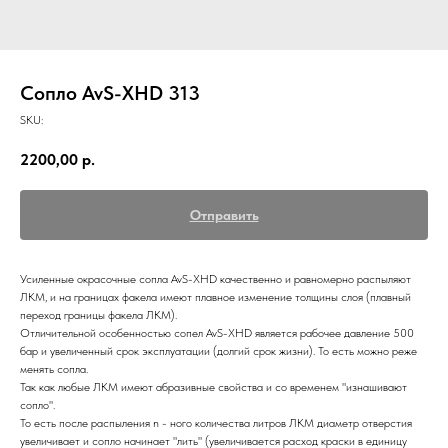
Сопло AvS-XHD 313
SKU:
2200,00
р.
Отправить
Усиленные окрасочные сопла AvS-XHD качественно и равномерно распыляют
ЛКМ, и на границах факела имеют плавное изменение толщины слоя (плавный
переход границы факела ЛКМ).
Отличительной особенностью сопел AvS-XHD является рабочее давление 500
бар и увеличенный срок эксплуатации (долгий срок жизни). То есть можно реже
менять сопла.
Так как любые ЛКМ имеют абразивные свойства и со временем "изнашивают
сопло".
То есть после распыления n - ного количества литров ЛКМ диаметр отверстия
увеличивает и сопло начинает "лить" (увеличивается расход краски в единицу