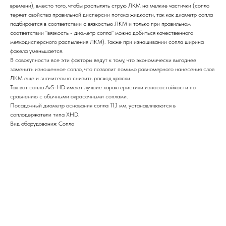
времени), вместо того, чтобы распылять струю ЛКМ на мелкие частички (сопло
теряет свойства правильной дисперсии потока жидкости, так как диаметр сопла
подбирается в соответствии с вязкостью ЛКМ и только при правильном
соответствии "вязкость - диаметр сопла" можно добиться качественного
мелкодисперсного распыления ЛКМ). Также при изнашивании сопла ширина
факела уменьшается.
В совокупности все эти факторы ведут к тому, что экономически выгоднее
заменить изношенное сопло, что позволит помимо равномерного нанесения слоя
ЛКМ еще и значительно снизить расход краски.
Так вот сопла AvS-HD имеют лучшие характеристики износостойкости по
сравнению с обычными окрасочными соплами.
Посадочный диаметр основания сопла 11,1 мм, устанавливаются в
соплодержатели типа XHD.
Вид оборудования: Сопло