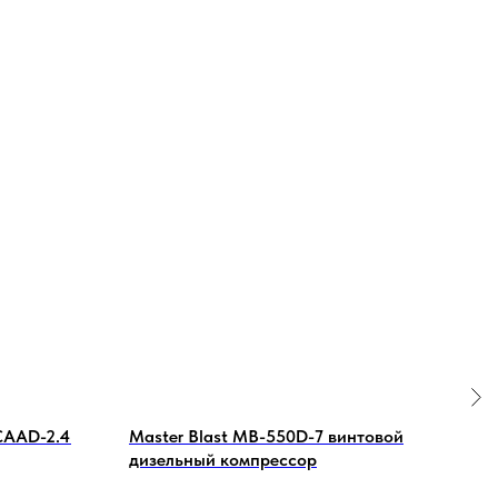
CAAD-2.4
Master Blast MB-550D-7 винтовой
Фил
дизельный компрессор
к M