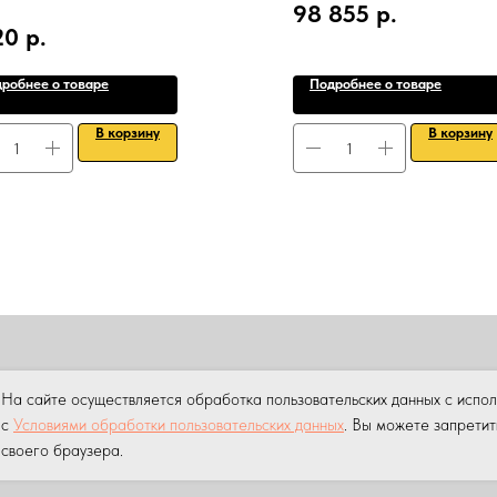
98 855
р.
20
р.
робнее о товаре
Подробнее о товаре
В корзину
В корзину
ПРОДАЖА
АРЕНДА
НАШИ УСЛУГИ
УСЛУГИ КРАНА МАНИПУ
На сайте осуществляется обработка пользовательских данных с испо
ны.
Копирование материалов данного сайта без разрешения пр
с
Условиями обработки пользовательских данных
. Вы можете запретит
своего браузера.
 персональных данных на сайте