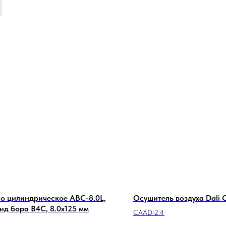
о цилиндрическое ABC-8.0L,
Осушитель воздуха Dali 
ид бора B4C, 8.0х125 мм
CAAD-2.4