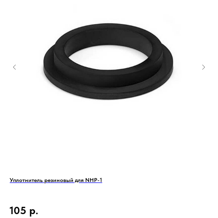
Уплотнитель резиновый для NHP-1
Соп
105
р.
9