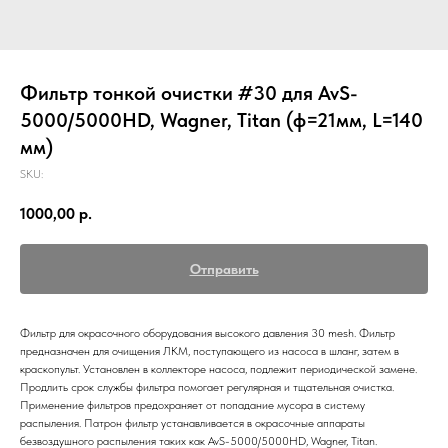
Фильтр тонкой очистки #30 для AvS-
5000/5000HD, Wagner, Titan (ф=21мм, L=140
мм)
SKU:
1000,00
р.
Отправить
Фильтр для окрасочного оборудования высокого давления 30 mesh. Фильтр
предназначен для очищения ЛКМ, поступающего из насоса в шланг, затем в
краскопульт. Установлен в коллекторе насоса, подлежит периодической замене.
Продлить срок службы фильтра помогает регулярная и тщательная очистка.
Применение фильтров предохраняет от попадание мусора в систему
распыления. Патрон фильтр устанавливается в окрасочные аппараты
безвоздушного распыления таких как AvS-5000/5000HD, Wagner, Titan.