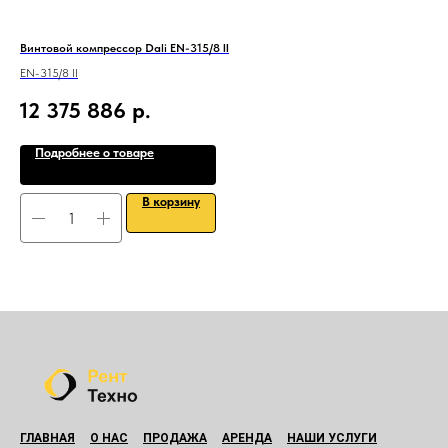
Винтовой компрессор Dali EN-315/8 II
Пер
EN-315/8 II
DLC
12 375 886
р.
11
Подробнее о товаре
В корзину
ГЛАВНАЯ
О НАС
ПРОДАЖА
АРЕНДА
НАШИ УСЛУГИ