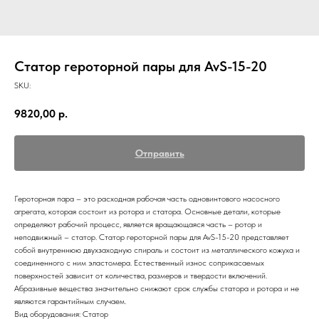
Статор героторной пары для AvS-15-20
SKU:
9820,00
р.
Отправить
Героторная пара – это расходная рабочая часть одновинтового насосного
агрегата, которая состоит из ротора и статора. Основные детали, которые
определяют рабочий процесс, является вращающаяся часть – ротор и
неподвижный – статор. Статор героторной пары для AvS-15-20 представляет
собой внутреннюю двухзаходную спираль и состоит из металлического кожуха и
соединенного с ним эластомера. Естественный износ соприкасаемых
поверхностей зависит от количества, размеров и твердости включений.
Абразивные вещества значительно снижают срок службы статора и ротора и не
являются гарантийным случаем.
Вид оборудования: Статор