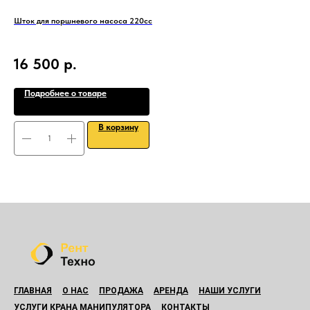
Шток для поршневого насоса 220сс
Мет
Max
16 500
р.
6
Подробнее о товаре
В корзину
ГЛАВНАЯ
О НАС
ПРОДАЖА
АРЕНДА
НАШИ УСЛУГИ
УСЛУГИ КРАНА МАНИПУЛЯТОРА
КОНТАКТЫ