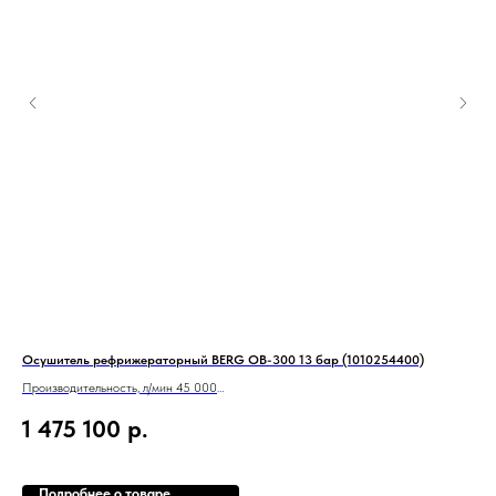
Осушитель рефрижераторный BERG OB-300 13 бар (1010254400)
Вин
баз
Производительность, л/мин 45 000
Тип
Вход/выход G DN100
1 475 100
р.
Мощ
8
Пит
Про
Подробнее о товаре