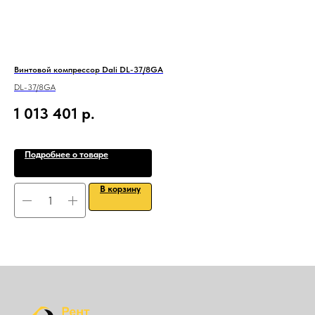
Винтовой компрессор Dali DL-37/8GA
Осу
(10
DL-37/8GA
Про
1 013 401
р.
Вхо
6
Подробнее о товаре
В корзину