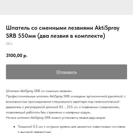
Шпатель со сменными лезвиями AktiSpray
SRB 550мм (два лезвия в комплекте)
SKU:
3100,00
р.
Отправить
Шпатели AktiSpray SRB со сменным лезвием.
Профессиональные шпатели AktiSpray SRB оснащены эргономичной рукояткой, с
возможностью присоединения специального адаптера под телескопический
держатель с регулируемой длинной 85 - 205 см. и подвижным соединением,
позволяющий работать без стремянок и малярных ходуль.
На все шпатели AktiSpray SRB можно установить лезвия двух видов:
Толщиной 0,5 мм с острыми краями для цементно-известковых составов
с высокой твердостью;