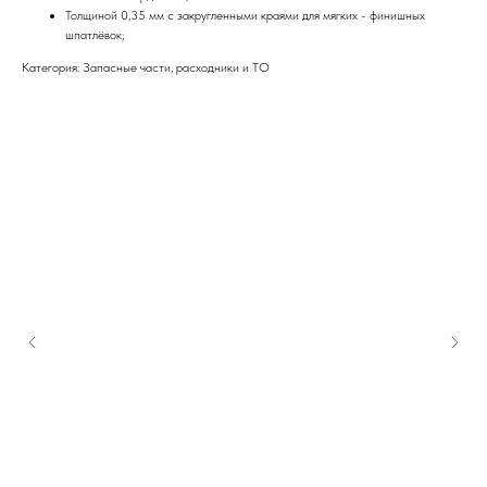
Толщиной 0,35 мм с закругленными краями для мягких - финишных
шпатлёвок;
Категория: Запасные части, расходники и ТО