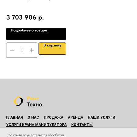
3 703 906
р.
Подробнее о товаре
В корзину
ГЛАВНАЯ
О НАС
ПРОДАЖА
АРЕНДА
НАШИ УСЛУГИ
УСЛУГИ КРАНА МАНИПУЛЯТОРА
КОНТАКТЫ
© Все права защищены.
На сайте осуществляется обработка