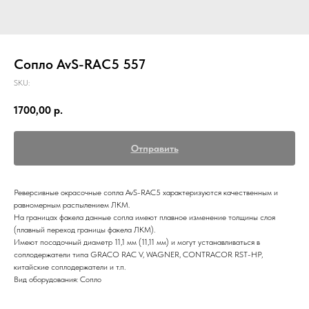
Сопло AvS-RAC5 557
SKU:
1700,00
р.
Отправить
Реверсивные окрасочные сопла AvS-RAC5 характеризуются качественным и
равномерным распылением ЛКМ.
На границах факела данные сопла имеют плавное изменение толщины слоя
(плавный переход границы факела ЛКМ).
Имеют посадочный диаметр 11,1 мм (11,11 мм) и могут устанавливаться в
соплодержатели типа GRACO RAC V, WAGNER, CONTRACOR RST-HP,
китайские соплодержатели и т.п.
Вид оборудования: Сопло