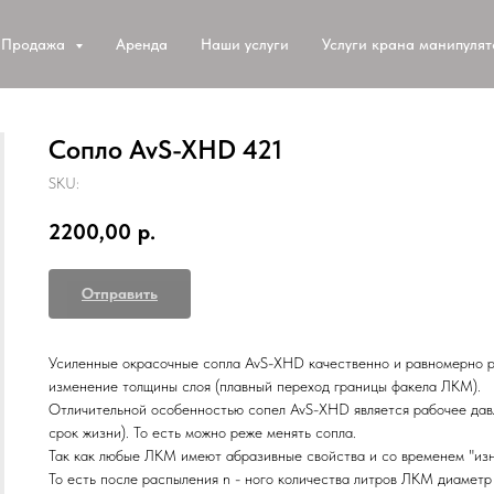
Продажа
Аренда
Наши услуги
Услуги крана манипуля
Сопло AvS-XHD 421
SKU:
2200,00
р.
Отправить
Усиленные окрасочные сопла AvS-XHD качественно и равномерно р
изменение толщины слоя (плавный переход границы факела ЛКМ).
Отличительной особенностью сопел AvS-XHD является рабочее давл
срок жизни). То есть можно реже менять сопла.
Так как любые ЛКМ имеют абразивные свойства и со временем "из
То есть после распыления n - ного количества литров ЛКМ диаметр 