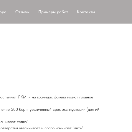
тора
Отзывы
Примеры работ
Контакты
аспыляют ЛКМ, и на границах факела имеют плавное
ение 500 бар и увеличенный срок эксплуатации (долгий
нашивают сопло".
отверстия увеличивает и сопло начинает "лить"