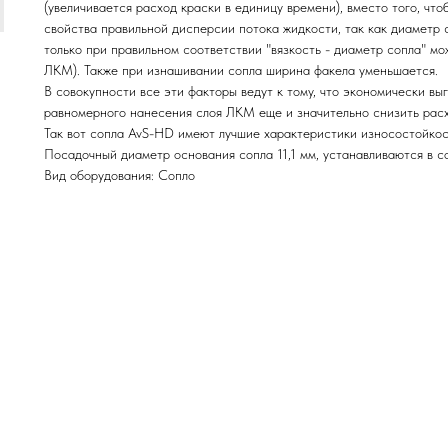
(увеличивается расход краски в единицу времени), вместо того, чт
свойства правильной дисперсии потока жидкости, так как диаметр 
только при правильном соответствии "вязкость - диаметр сопла" м
ЛКМ). Также при изнашивании сопла ширина факела уменьшается.
В совокупности все эти факторы ведут к тому, что экономически в
равномерного нанесения слоя ЛКМ еще и значительно снизить расх
Так вот сопла AvS-HD имеют лучшие характеристики износостойко
Посадочный диаметр основания сопла 11,1 мм, устанавливаются в 
Вид оборудования: Сопло