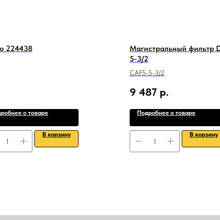
o 224438
Магистральный фильтр D
5-3/2
CAF5-5-3/2
9 487
р.
робнее о товаре
Подробнее о товаре
В корзину
В корзину