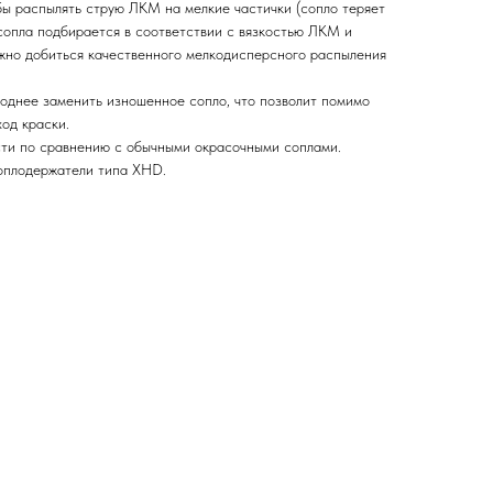
обы распылять струю ЛКМ на мелкие частички (сопло теряет
сопла подбирается в соответствии с вязкостью ЛКМ и
ожно добиться качественного мелкодисперсного распыления
ыгоднее заменить изношенное сопло, что позволит помимо
од краски.
сти по сравнению с обычными окрасочными соплами.
соплодержатели типа XHD.