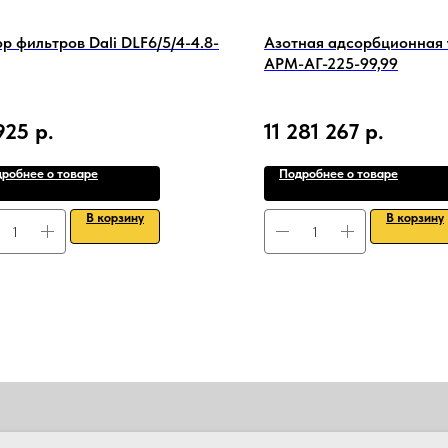
р фильтров Dali DLF6/5/4-4.8-
Азотная адсорбционная 
АРМ-АГ-225-99,99
925
р.
11 281 267
р.
робнее о товаре
Подробнее о товаре
В корзину
В корзину
ПРОДАЖА
АРЕНДА
НАШИ УСЛУГИ
УСЛУГИ КРАНА МАНИПУ