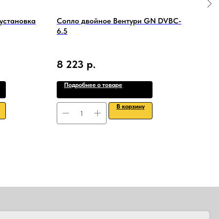
установка
Сопло двойное Вентури GN DVBC-
Ста
6.5
пер
ПВ-3
Прои
Рабо
8 223
р.
8 
Тип 
Подробнее о товаре
По
В корзину
ЛЯТОРА
КОНТАКТЫ