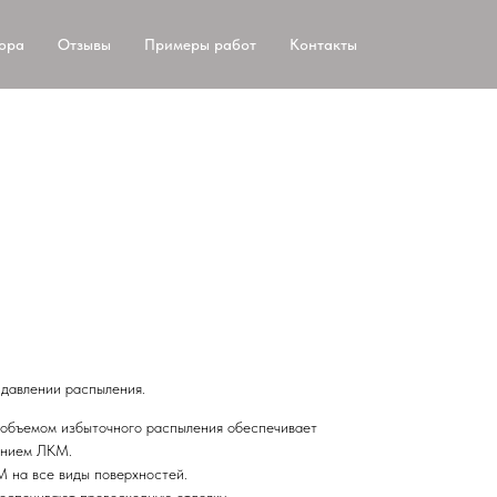
тора
Отзывы
Примеры работ
Контакты
 давлении распыления.
 объемом избыточного распыления обеспечивает
ением ЛКМ.
 на все виды поверхностей.
спечивают превосходную отделку.