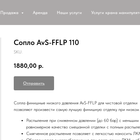
Продажа
Аренда
Наши услуги
Услуги крана манипуля
Сопло AvS-FFLP 110
SKU:
1880,00
р.
Отправить
Сопла финишные низкого давления AvS-FFLP для чистовой отделки
позволяют произвести самую лучшую финишную отделку при низком
Распыление при сниженном давлении (до 60 бар) с меньшим
равномерное качество смешанной отделки с полным распыл
Смягченное распыление позволяет с легкостью наносить ЛКМ
Обеспечивают энергосбережение при распылении ЛКМ и обе