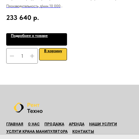
Производительность, л/мин 10 000
Вход/выход G 2?
233 640
р.
8
Подробнее о товаре
В корзину
ГЛАВНАЯ
О НАС
ПРОДАЖА
АРЕНДА
НАШИ УСЛУГИ
УСЛУГИ КРАНА МАНИПУЛЯТОРА
КОНТАКТЫ