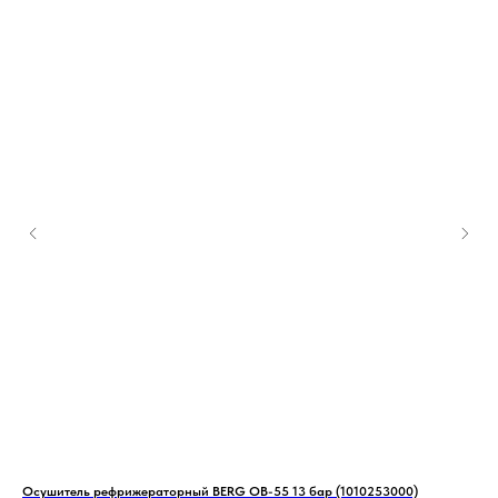
Осушитель рефрижераторный BERG OB-55 13 бар (1010253000)
Mas