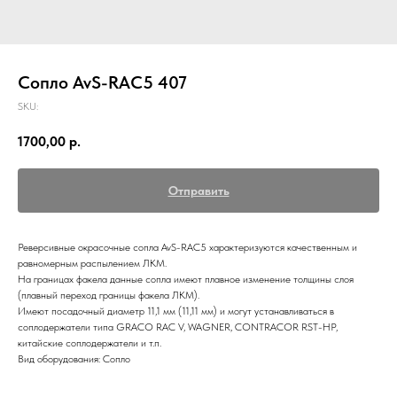
Сопло AvS-RAC5 407
SKU:
1700,00
р.
Отправить
Реверсивные окрасочные сопла AvS-RAC5 характеризуются качественным и
равномерным распылением ЛКМ.
На границах факела данные сопла имеют плавное изменение толщины слоя
(плавный переход границы факела ЛКМ).
Имеют посадочный диаметр 11,1 мм (11,11 мм) и могут устанавливаться в
соплодержатели типа GRACO RAC V, WAGNER, CONTRACOR RST-HP,
китайские соплодержатели и т.п.
Вид оборудования: Сопло