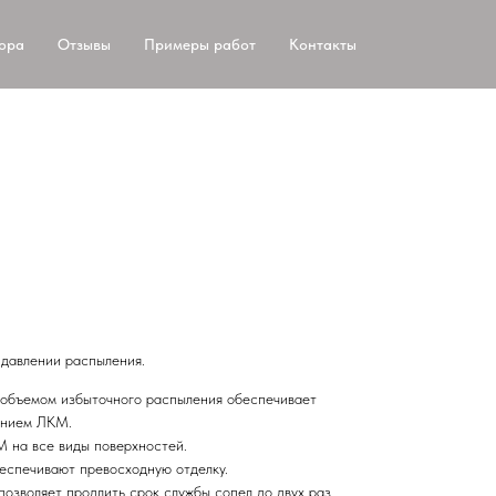
тора
Отзывы
Примеры работ
Контакты
 давлении распыления.
 объемом избыточного распыления обеспечивает
ением ЛКМ.
 на все виды поверхностей.
спечивают превосходную отделку.
позволяет продлить срок службы сопел до двух раз.