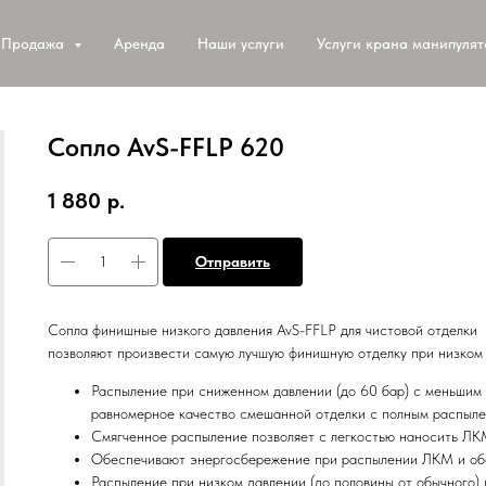
Продажа
Аренда
Наши услуги
Услуги крана манипуля
Сопло AvS-FFLP 620
1 880
р.
Отправить
Сопла финишные низкого давления AvS-FFLP для чистовой отделки
позволяют произвести самую лучшую финишную отделку при низком
Распыление при сниженном давлении (до 60 бар) с меньшим
равномерное качество смешанной отделки с полным распыл
Смягченное распыление позволяет с легкостью наносить ЛКМ
Обеспечивают энергосбережение при распылении ЛКМ и обе
Распыление при низком давлении (до половины от обычного) 