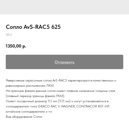
Сопло AvS-RAC5 625
SKU:
1350,00
р.
Отправить
Реверсивные окрасочные сопла AvS-RAC5 характеризуются качественным и
равномерным распылением ЛКМ.
На границах факела данные сопла имеют плавное изменение толщины слоя
(плавный переход границы факела ЛКМ).
Имеют посадочный диаметр 11,1 мм (11,11 мм) и могут устанавливаться в
соплодержатели типа GRACO RAC V, WAGNER, CONTRACOR RST-HP,
китайские соплодержатели и т.п.
Вид оборудования: Сопло