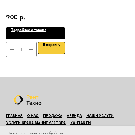
CA
900
р.
1
Подробнее о товаре
В корзину
ГЛАВНАЯ
О НАС
ПРОДАЖА
АРЕНДА
НАШИ УСЛУГИ
УСЛУГИ КРАНА МАНИПУЛЯТОРА
КОНТАКТЫ
© Все права защищены.
На сайте осуществляется обработка