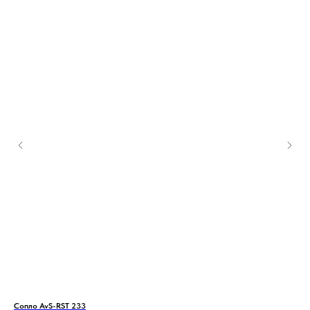
Сопло AvS-RST 233
Ком