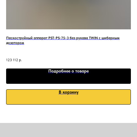
Пескоструйный аппарат PST-PS-75-3 без рукава TWIN с шиберным
Gra
дозатором
123 112
р.
Подробнее о товаре
В корзину