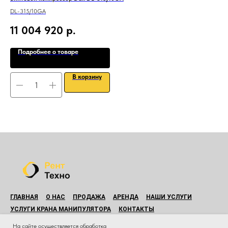
DL-315/10GA
EN-
11 004 920
р.
9
Подробнее о товаре
В корзину
ГЛАВНАЯ
О НАС
ПРОДАЖА
АРЕНДА
НАШИ УСЛУГИ
УСЛУГИ КРАНА МАНИПУЛЯТОРА
КОНТАКТЫ
© Все права защищены.
На сайте осуществляется обработка