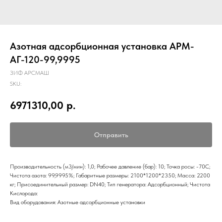
Азотная адсорбционная установка АРМ-
АГ-120-99,9995
ЗИФ АРСМАШ
SKU:
6971310,00
р.
Отправить
Производительность (м3/мин): 1,0; Рабочее давление (бар): 10; Точка росы: -70С;
Чистота азота: 99,9995%; Габаритные размеры: 2100*1200*2350; Масса: 2200
кг; Присоединительный размер: DN40; Тип генератора: Адсорбционный; Чистота
Кислорода:
Вид оборудования: Азотные адсорбционные установки