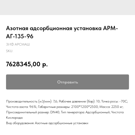
Азотная адсорбционная установка АРМ-
АГ-135-96
ЗИФ АРСМАШ
SKU:
7628345,00
р.
Отправить
Производительность (м3/мин): 7,6; Рабочее давление (бар): 10; Точка росы: -70С;
Чистота азота: 96%; Габаритные размеры: 2100*1200*2500; Масса: 2250 кг;
Присоединительный размер: DN40; Тип генератора: Адсорбционный; Чистота
Кислорода:
Вид оборудования: Азотные адсорбционные установки