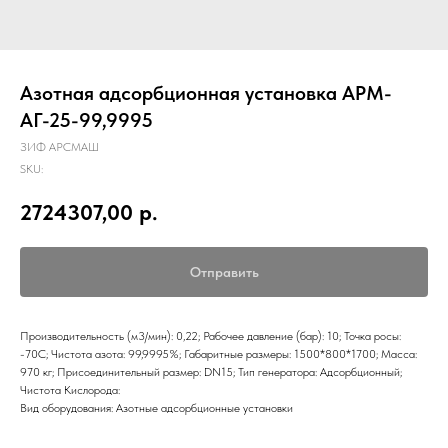
Азотная адсорбционная установка АРМ-
АГ-25-99,9995
ЗИФ АРСМАШ
SKU:
2724307,00
р.
Отправить
Производительность (м3/мин): 0,22; Рабочее давление (бар): 10; Точка росы:
-70С; Чистота азота: 99,9995%; Габаритные размеры: 1500*800*1700; Масса:
970 кг; Присоединительный размер: DN15; Тип генератора: Адсорбционный;
Чистота Кислорода:
Вид оборудования: Азотные адсорбционные установки