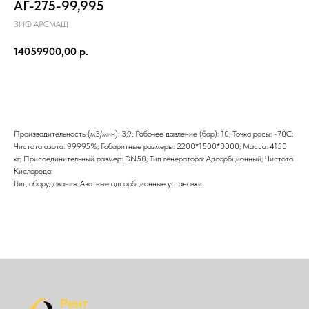
АГ-275-99,995
ЗИФ АРСМАШ
14059900,00
р.
Отправить
Производительность (м3/мин): 3,9; Рабочее давление (бар): 10; Точка росы: -70С;
Чистота азота: 99,995%; Габаритные размеры: 2200*1500*3000; Масса: 4150
кг; Присоединительный размер: DN50; Тип генератора: Адсорбционный; Чистота
Кислорода:
Вид оборудования: Азотные адсорбционные установки