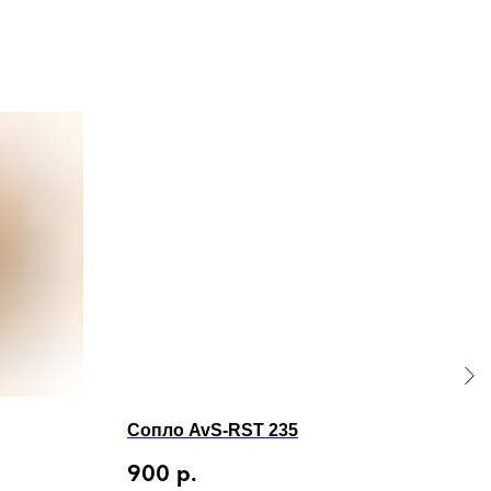
Сопло AvS-RST 235
Соп
900
р.
1 3