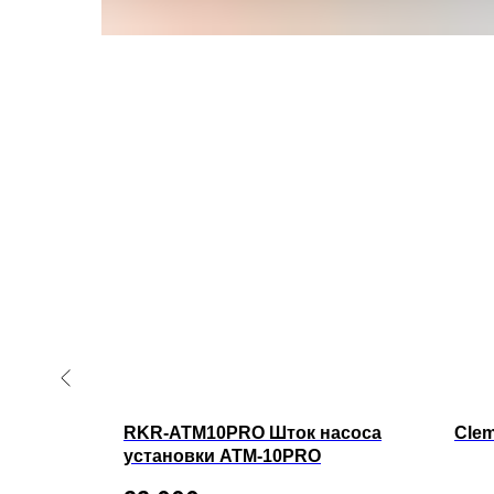
артона
RKR-ATM10PRO Шток насоса
Cle
установки ATM-10PRO
ельный