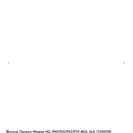
Фильтр Патрон Wagner HC-940/950/960/970 #60, AvS-12000HD
Вин