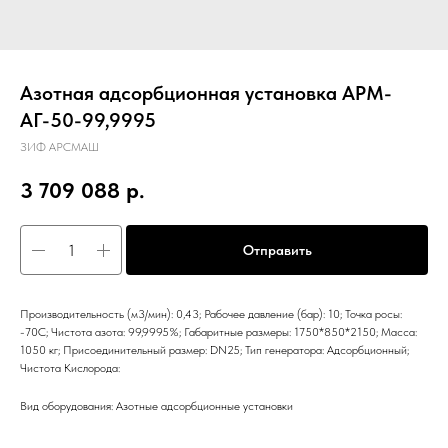
Азотная адсорбционная установка АРМ-
АГ-50-99,9995
ЗИФ АРСМАШ
3 709 088
р.
Отправить
Производительность (м3/мин): 0,43; Рабочее давление (бар): 10; Точка росы:
-70С; Чистота азота: 99,9995%; Габаритные размеры: 1750*850*2150; Масса:
1050 кг; Присоединительный размер: DN25; Тип генератора: Адсорбционный;
Чистота Кислорода:
Вид оборудования: Азотные адсорбционные установки