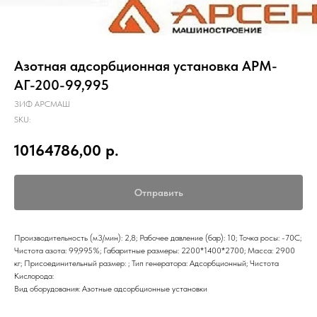
Азотная адсорбционная установка АРМ-
АГ-200-99,995
ЗИФ АРСМАШ
SKU:
10164786,00
р.
Отправить
Производительность (м3/мин): 2,8; Рабочее давление (бар): 10; Точка росы: -70С;
Чистота азота: 99,995%; Габаритные размеры: 2200*1400*2700; Масса: 2900
кг; Присоединительный размер: ; Тип генератора: Адсорбционный; Чистота
Кислорода:
Вид оборудования: Азотные адсорбционные установки