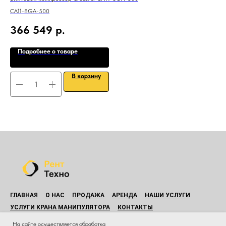
CA11-8GA-500
366 549
р.
Подробнее о товаре
В корзину
ГЛАВНАЯ
О НАС
ПРОДАЖА
АРЕНДА
НАШИ УСЛУГИ
УСЛУГИ КРАНА МАНИПУЛЯТОРА
КОНТАКТЫ
© Все права защищены.
На сайте осуществляется обработка