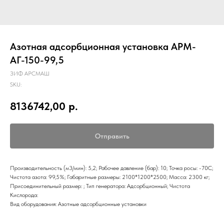
Азотная адсорбционная установка АРМ-
АГ-150-99,5
ЗИФ АРСМАШ
SKU:
8136742,00
р.
Отправить
Производительность (м3/мин): 5,2; Рабочее давление (бар): 10; Точка росы: -70С;
Чистота азота: 99,5%; Габаритные размеры: 2100*1200*2500; Масса: 2300 кг;
Присоединительный размер: ; Тип генератора: Адсорбционный; Чистота
Кислорода:
Вид оборудования: Азотные адсорбционные установки