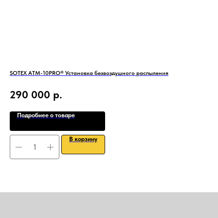
SOTEX ATM-10PRO® Установка безвоздушного распыления
Фил
290 000
р.
3
Подробнее о товаре
В корзину