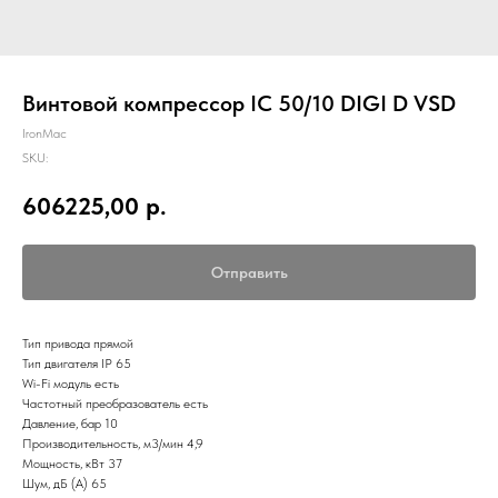
Винтовой компрессор IC 50/10 DIGI D VSD
IronMac
SKU:
606225,00
р.
Отправить
Тип привода прямой
Тип двигателя IP 65
Wi-Fi модуль есть
Частотный преобразователь есть
Давление, бар 10
Производительность, м3/мин 4,9
Мощность, кВт 37
Шум, дБ (А) 65