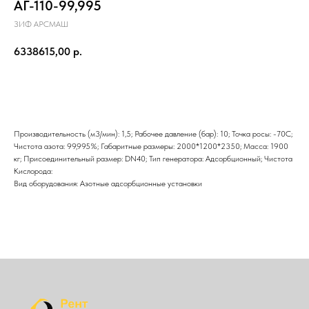
АГ-110-99,995
ЗИФ АРСМАШ
6338615,00
р.
Отправить
Производительность (м3/мин): 1,5; Рабочее давление (бар): 10; Точка росы: -70С;
Чистота азота: 99,995%; Габаритные размеры: 2000*1200*2350; Масса: 1900
кг; Присоединительный размер: DN40; Тип генератора: Адсорбционный; Чистота
Кислорода:
Вид оборудования: Азотные адсорбционные установки