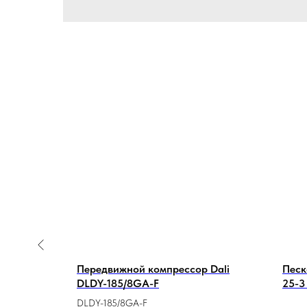
нная
Передвижной компрессор Dali
Песк
Стандарт
DLDY-185/8GA-F
25-3
шибе
DLDY-185/8GA-F