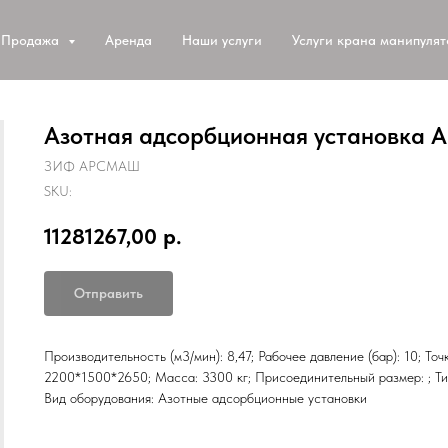
Продажа
Аренда
Наши услуги
Услуги крана манипуля
Азотная адсорбционная установка 
ЗИФ АРСМАШ
SKU:
11281267,00
р.
Отправить
Производительность (м3/мин): 8,47; Рабочее давление (бар): 10; То
2200*1500*2650; Масса: 3300 кг; Присоединительный размер: ; Ти
Вид оборудования: Азотные адсорбционные установки