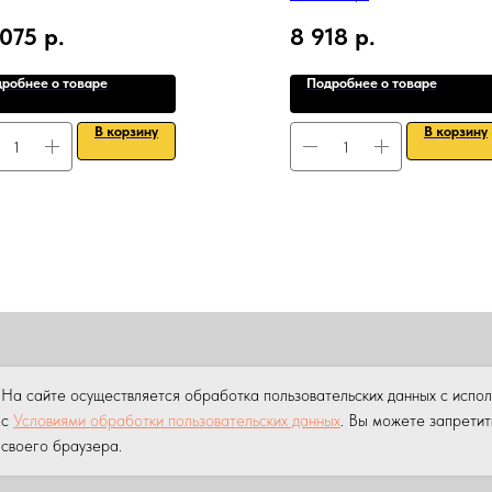
 075
р.
8 918
р.
робнее о товаре
Подробнее о товаре
В корзину
В корзину
ПРОДАЖА
АРЕНДА
НАШИ УСЛУГИ
УСЛУГИ КРАНА МАНИПУ
На сайте осуществляется обработка пользовательских данных с испо
ны.
Копирование материалов данного сайта без разрешения пр
с
Условиями обработки пользовательских данных
. Вы можете запретит
своего браузера.
 персональных данных на сайте