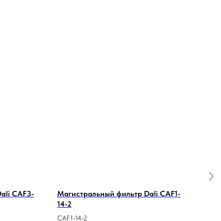
ali CAF3-
Магистральный фильтр Dali CAF1-
RKP
14-2
гид
CAF1-14-2