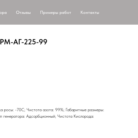
тора
Отзывы
Примеры работ
Контакты
АРМ-АГ-225-99
чка росы: -70С; Чистота азота: 99%; Габаритные размеры:
п генератора: Адсорбционный; Чистота Кислорода: