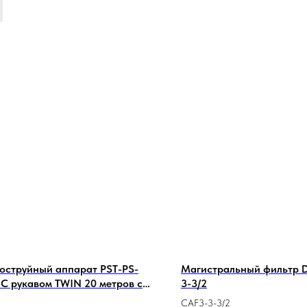
оструйный аппарат PST-PS-
Магистральный фильтр D
 С рукавом TWIN 20 метров с
3-3/2
рным дозатором
CAF3-3-3/2