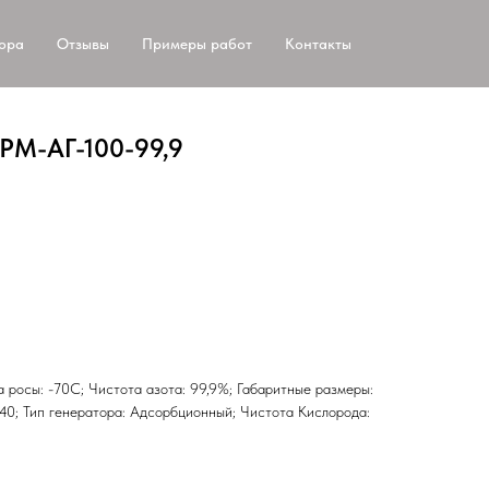
тора
Отзывы
Примеры работ
Контакты
РМ-АГ-100-99,9
ка росы: -70С; Чистота азота: 99,9%; Габаритные размеры:
0; Тип генератора: Адсорбционный; Чистота Кислорода: