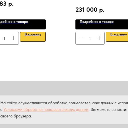
283
р.
231 000
р.
робнее о товаре
Подробнее о товаре
В корзину
В корзину
ПРОДАЖА
АРЕНДА
НАШИ УСЛУГИ
УСЛУГИ КРАНА МАНИПУ
На сайте осуществляется обработка пользовательских данных с испо
ны.
Копирование материалов данного сайта без разрешения пр
с
Условиями обработки пользовательских данных
. Вы можете запретит
своего браузера.
 персональных данных на сайте