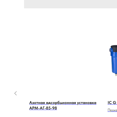
а I-75
Азотная адсорбционная установка
IC G
АРМ-АГ-85-98
Произ