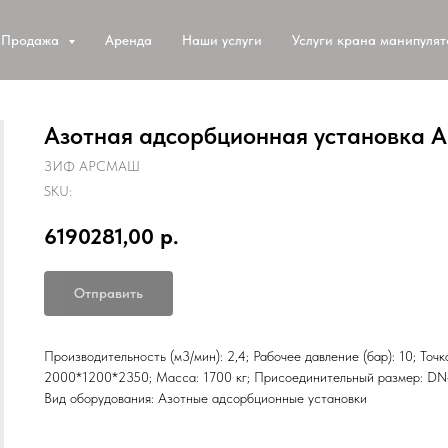
Продажа
Аренда
Наши услуги
Услуги крана манипуля
Азотная адсорбционная установка А
ЗИФ АРСМАШ
SKU:
6190281,00
р.
Отправить
Производительность (м3/мин): 2,4; Рабочее давление (бар): 10; Точ
2000*1200*2350; Масса: 1700 кг; Присоединительный размер: DN4
Вид оборудования: Азотные адсорбционные установки