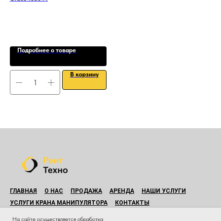
1
Подробнее о товаре
В корзину
ГЛАВНАЯ
О НАС
ПРОДАЖА
АРЕНДА
НАШИ УСЛУГИ
УСЛУГИ КРАНА МАНИПУЛЯТОРА
КОНТАКТЫ
© Все права защищены.
На сайте осуществляется обработка