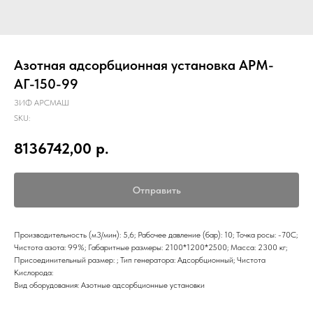
Азотная адсорбционная установка АРМ-
АГ-150-99
ЗИФ АРСМАШ
SKU:
8136742,00
р.
Отправить
Производительность (м3/мин): 5,6; Рабочее давление (бар): 10; Точка росы: -70С;
Чистота азота: 99%; Габаритные размеры: 2100*1200*2500; Масса: 2300 кг;
Присоединительный размер: ; Тип генератора: Адсорбционный; Чистота
Кислорода:
Вид оборудования: Азотные адсорбционные установки