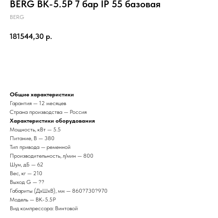
BERG ВК-5.5Р 7 бар IP 55 базовая
BERG
181544,30
р.
Отправить
Общие характеристики
Гарантия — 12 месяцев
Страна производства — Россия
Характеристики оборудования
Мощность, кВт — 5.5
Питание, В — 380
Тип привода — ременной
Производительность, л/мин — 800
Шум, дБ — 62
Вес, кг — 210
Выход G — ??
Габариты (ДхШхВ), мм — 860?730?970
Модель — ВК-5.5Р
Вид компрессора: Винтовой