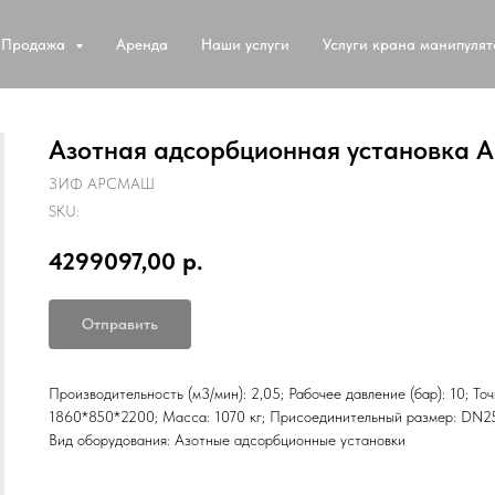
Продажа
Аренда
Наши услуги
Услуги крана манипуля
Азотная адсорбционная установка 
ЗИФ АРСМАШ
SKU:
4299097,00
р.
Отправить
Производительность (м3/мин): 2,05; Рабочее давление (бар): 10; То
1860*850*2200; Масса: 1070 кг; Присоединительный размер: DN25
Вид оборудования: Азотные адсорбционные установки