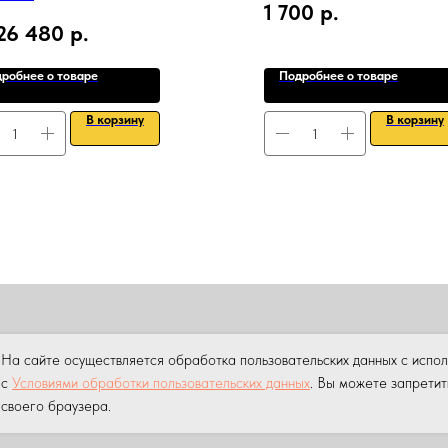
1 700
р.
26 480
р.
робнее о товаре
Подробнее о товаре
В корзину
В корзину
ПРОДАЖА
АРЕНДА
НАШИ УСЛУГИ
УСЛУГИ КРАНА МАНИПУ
На сайте осуществляется обработка пользовательских данных с испо
ны.
Копирование материалов данного сайта без разрешения пр
с
Условиями обработки пользовательских данных
. Вы можете запретит
своего браузера.
 персональных данных на сайте