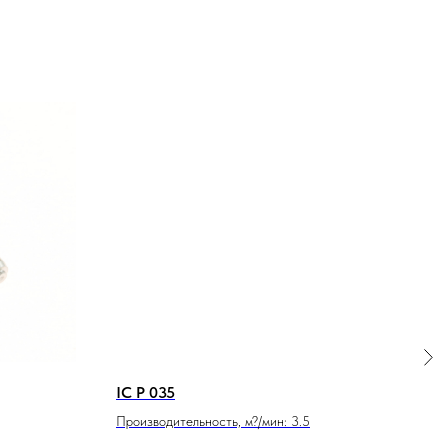
IC P 035
Диз
LVS
Производительность, м?/мин: 3.5
Прои