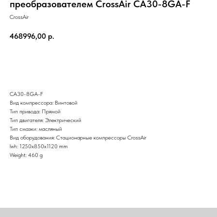
преобразователем CrossAir CA30-8GA-F
CrossAir
468996,00
р.
Отправить
CA30-8GA-F
Вид компрессора: Винтовой
Тип привода: Прямой
Тип двигателя: Электрический
Тип смазки: масляный
Вид оборудования: Стационарные компрессоры CrossAir
lwh: 1250x850x1120 mm
Weight: 460 g