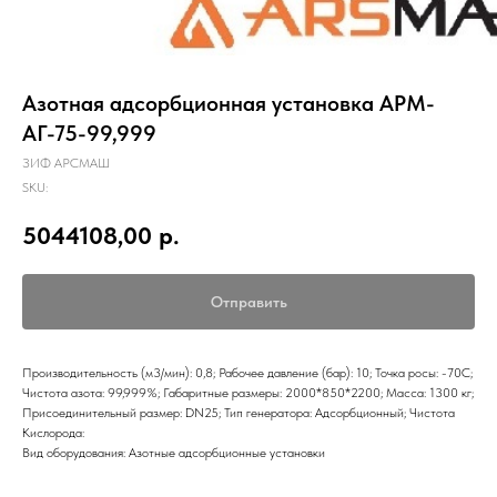
Азотная адсорбционная установка АРМ-
АГ-75-99,999
ЗИФ АРСМАШ
SKU:
5044108,00
р.
Отправить
Производительность (м3/мин): 0,8; Рабочее давление (бар): 10; Точка росы: -70С;
Чистота азота: 99,999%; Габаритные размеры: 2000*850*2200; Масса: 1300 кг;
Присоединительный размер: DN25; Тип генератора: Адсорбционный; Чистота
Кислорода:
Вид оборудования: Азотные адсорбционные установки