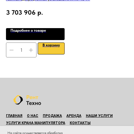
DLD
3 703 906
р.
2
Подробнее о товаре
В корзину
ГЛАВНАЯ
О НАС
ПРОДАЖА
АРЕНДА
НАШИ УСЛУГИ
УСЛУГИ КРАНА МАНИПУЛЯТОРА
КОНТАКТЫ
© Все права защищены.
На сайте осуществляется обработка