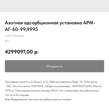
Азотная адсорбционная установка АРМ-
АГ-60-99,9995
ЗИФ АРСМАШ
SKU:
4299097,00
р.
Отправить
Производительность (м3/мин): 0,52; Рабочее давление (бар): 10; Точка росы:
-70С; Чистота азота: 99,9995%; Габаритные размеры: 1860*850*2200; Масса:
1070 кг; Присоединительный размер: DN25; Тип генератора: Адсорбционный;
Чистота Кислорода:
Вид оборудования: Азотные адсорбционные установки