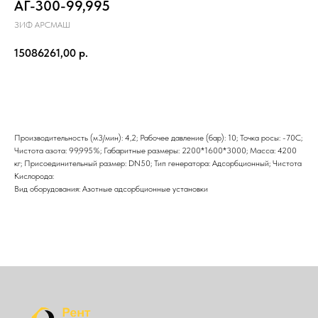
АГ-300-99,995
ЗИФ АРСМАШ
15086261,00
р.
Отправить
Производительность (м3/мин): 4,2; Рабочее давление (бар): 10; Точка росы: -70С;
Чистота азота: 99,995%; Габаритные размеры: 2200*1600*3000; Масса: 4200
кг; Присоединительный размер: DN50; Тип генератора: Адсорбционный; Чистота
Кислорода:
Вид оборудования: Азотные адсорбционные установки