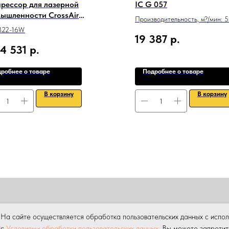
рессор для лазерной
IC G 057
ышленности CrossAir
Производительность, м?/мин: 5
M22-16W
22-16W
19 387
р.
94 531
р.
робнее о товаре
Подробнее о товаре
В корзину
В корзину
ПРОДАЖА
АРЕНДА
НАШИ УСЛУГИ
УСЛУГИ КРАНА МАНИПУ
На сайте осуществляется обработка пользовательских данных с испо
ны.
Копирование материалов данного сайта без разрешения пр
с
Условиями обработки пользовательских данных
. Вы можете запретит