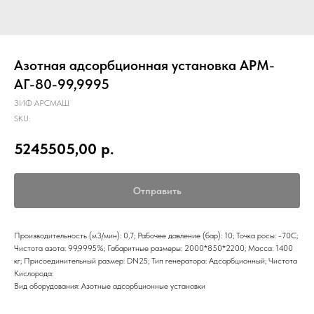
Азотная адсорбционная установка АРМ-
АГ-80-99,9995
ЗИФ АРСМАШ
SKU:
5245505,00
р.
Отправить
Производительность (м3/мин): 0,7; Рабочее давление (бар): 10; Точка росы: -70С;
Чистота азота: 99,9995%; Габаритные размеры: 2000*850*2200; Масса: 1400
кг; Присоединительный размер: DN25; Тип генератора: Адсорбционный; Чистота
Кислорода:
Вид оборудования: Азотные адсорбционные установки