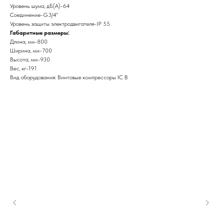
Уровень шума, дБ(А)-64
Соединение-G3/4"
Уровень защиты электродвигателя-IP 55
Габаритные размеры:
Длина, мм-800
Ширина, мм-700
Высота, мм-930
Вес, кг-191
Вид оборудования: Винтовые компрессоры IC B