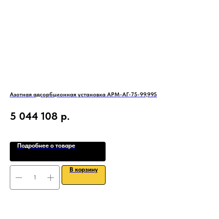
Азотная адсорбционная установка АРМ-АГ-75-99,995
IC 
Про
5 044 108
р.
1
Подробнее о товаре
В корзину