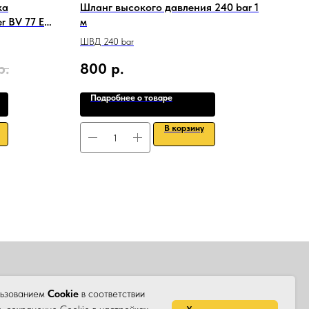
ка
Шланг высокого давления 240 bar 1
Азо
r BV 77 E
м
АРМ
ШВД 240 bar
р.
800
р.
4 7
Подробнее о товаре
По
В корзину
ЛЯТОРА
КОНТАКТЫ
льзованием
Cookie
в соответствии
авообладателя запрещено.